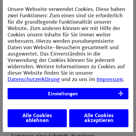
Unsere Webseite verwendet Cookies. Diese haben
Kürzlich abgeschlossene
zwei Funktionen: Zum einen sind sie erforderlich
Beispielarbeiten
für die grundlegende Funktionalität unserer
Website. Zum anderen können wir mit Hilfe der
Cookies unsere Inhalte für Sie immer weiter
Automatisiertes Vermessen eines Motorblocks an
verbessern. Hierzu werden pseudonymisierte
einer Koordinatenmessmaschine
Daten von Website-Besuchern gesammelt und
ausgewertet. Das Einverständnis in die
Erstellung einer Bewegungsanalyse für die
Verwendung der Cookies können Sie jederzeit
Baugruppe Druckluftmotor in SolidWorks
widerrufen. Weitere Informationen zu Cookies auf
Erstellung einer Trainingsunterlage für die
dieser Website finden Sie in unserer
Programmierung von Gegenspindelfunktionen an
Datenschutzerklärung
und zu uns im
Impressum
.
einem Drehbearbeitungszentrum
Einstellungen
Erstellung von fertigungsgerechten CAD-
Datensätzen für die Herstellung einer fahrbaren
Getränkekiste
Alle Cookies
Alle Cookies
Erweiterung der Versuchsbeschreibung zum
ablehnen
akzeptieren
Kreisformtest