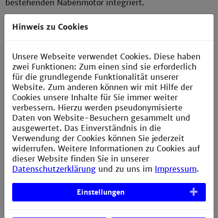
bestehenden Nabenmotor integriert.
Hinweis zu Cookies
Unsere Webseite verwendet Cookies. Diese haben
zwei Funktionen: Zum einen sind sie erforderlich
r
für die grundlegende Funktionalität unserer
+
Website. Zum anderen können wir mit Hilfe der
Cookies unsere Inhalte für Sie immer weiter
Heißluftmotor
verbessern. Hierzu werden pseudonymisierte
Daten von Website-Besuchern gesammelt und
Stirlingmotor Typ Gamma – Das Ziel dieses
ausgewertet. Das Einverständnis in die
Maschinenbauprojektes war die Konstruktion,
Verwendung der Cookies können Sie jederzeit
Fertigung, Zusammenbau und Inbetriebnahme des
widerrufen. Weitere Informationen zu Cookies auf
Stirlingmotors. Die Konstruktion erfolgte in
dieser Website finden Sie in unserer
SolidWorks. Anschließend fertigten die Studierenden
Datenschutzerklärung
und zu uns im
Impressum
.
selbständig alle Komponenten des Motors auf den
institutseigenen Maschinen.
Einstellungen