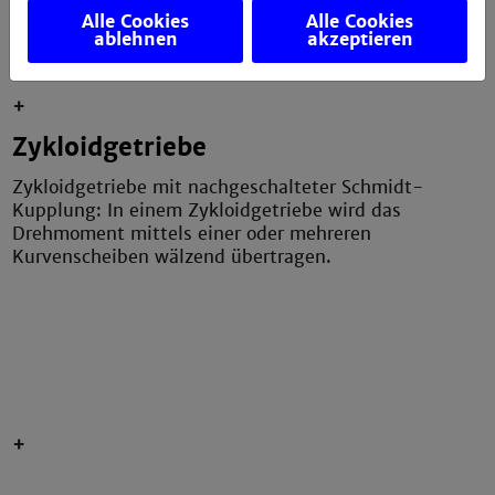
Alle Cookies
Alle Cookies
ablehnen
akzeptieren
be
+
Zykloidgetriebe
Zykloidgetriebe mit nachgeschalteter Schmidt-
Kupplung: In einem Zykloidgetriebe wird das
Drehmoment mittels einer oder mehreren
Kurvenscheiben wälzend übertragen.
be
+