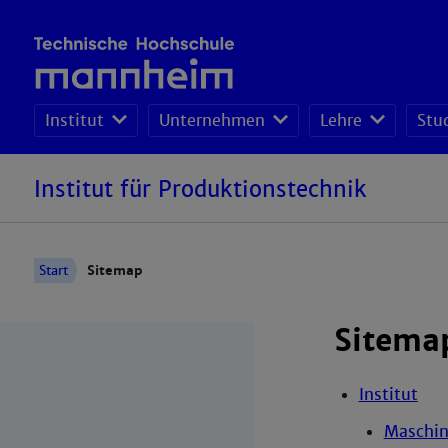
Institut
Unternehmen
Lehre
Stu
Institut für Produktionstechnik
Start
Sitemap
Sitema
Institut
Maschin