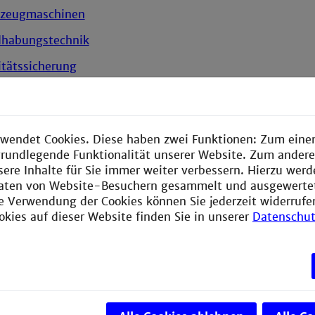
zeugmaschinen
habungstechnik
itätssicherung
tstofftechnik
stücke
wendet Cookies. Diese haben zwei Funktionen: Zum einen
e
e grundlegende Funktionalität unserer Website. Zum ander
sere Inhalte für Sie immer weiter verbessern. Hierzu wer
hpartner
aten von Website-Besuchern gesammelt und ausgewerte
ie Verwendung der Cookies können Sie jederzeit widerrufe
okies auf dieser Website finden Sie in unserer
Datenschut
en
ogietransfer
ngen