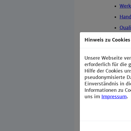
Werk
Hand
Qual
Kuns
Hinweis zu Cookies
Werk
Unsere Webseite ver
Softwar
erforderlich für di
Hilfe der Cookies un
Ansprec
pseudonymisierte D
Anfahrt
Einverständnis in d
Informationen zu Co
Unternehm
uns im
Impressum
.
Technol
Lehre
Vorlesu