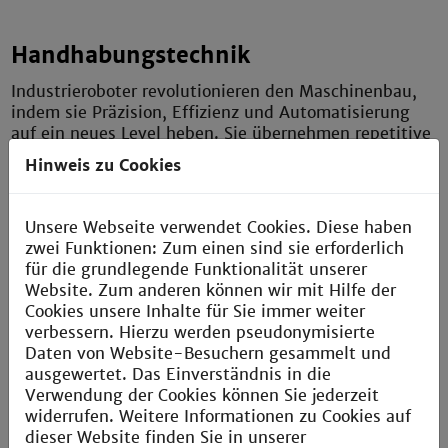
Handhabungstechnik
Industrieroboter revolutionieren den Maschinenbau,
indem sie Präzision, Effizienz und Automatisierung
auf ein neues Level heben. Sie übernehmen repetitive
oder komplexe Aufgaben und steigern so
Hinweis zu Cookies
Produktivität, Qualität und Sicherheit in der
Fertigung.
Unsere Webseite verwendet Cookies. Diese haben
mehr erfahren
zwei Funktionen: Zum einen sind sie erforderlich
für die grundlegende Funktionalität unserer
Website. Zum anderen können wir mit Hilfe der
Cookies unsere Inhalte für Sie immer weiter
verbessern. Hierzu werden pseudonymisierte
Daten von Website-Besuchern gesammelt und
Qualitätssicherung
ausgewertet. Das Einverständnis in die
Verwendung der Cookies können Sie jederzeit
Präzise Oberflächenmessung und Laserinterferometrie
widerrufen. Weitere Informationen zu Cookies auf
sind essenzielle Werkzeuge der Qualitätssicherung im
dieser Website finden Sie in unserer
Maschinenbau, um höchste Maßhaltigkeit und