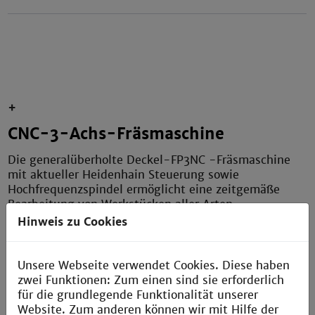
+
CNC-3-Achs-Fräsmaschine
Die generalüberholte Deckel-FP3NC -Fräsmaschine
mit aktueller Heidenhain Steuerung sowie
Hochfrequenzspindel ermöglicht eine zeitgemäße
Bearbeitung von Werkstücken aller Arten.
Hinweis zu Cookies
Technische Daten
Unsere Webseite verwendet Cookies. Diese haben
Hersteller
Deckel
zwei Funktionen: Zum einen sind sie erforderlich
für die grundlegende Funktionalität unserer
Produktbezeichnung
FP3NC
Website. Zum anderen können wir mit Hilfe der