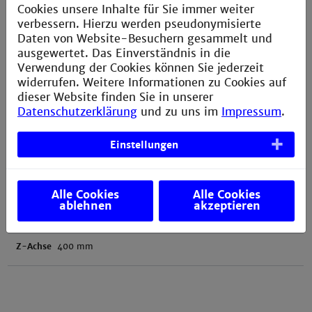
Cookies unsere Inhalte für Sie immer weiter
Werkzeugaufnahme
SK40
verbessern. Hierzu werden pseudonymisierte
Daten von Website-Besuchern gesammelt und
ausgewertet. Das Einverständnis in die
Spindeldrehzahl
25 bis 6300 U/min
Verwendung der Cookies können Sie jederzeit
widerrufen. Weitere Informationen zu Cookies auf
Spindeldrehzahl mit Hochfrequenzspindel
del: bis 60 000 U/min
dieser Website finden Sie in unserer
Datenschutzerklärung
und zu uns im
Impressum
.
Steuerung
Heidenhain TNC 320
Einstellungen
Arbeitsbereich
X-Achse
400 mm
Alle Cookies
Alle Cookies
ablehnen
akzeptieren
Y-Achse
400 mm
Z-Achse
400 mm